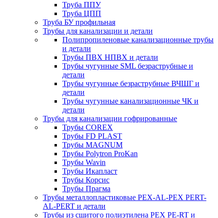
Труба ППУ
Труба ЦПП
Труба БУ профильная
Трубы для канализации и детали
Полипропиленовые канализационные трубы
и детали
Трубы ПВХ НПВХ и детали
Трубы чугунные SML безраструбные и
детали
Трубы чугунные безраструбные ВЧШГ и
детали
Трубы чугунные канализационные ЧК и
детали
Трубы для канализации гофрированные
Трубы COREX
Трубы FD PLAST
Трубы MAGNUM
Трубы Polytron ProKan
Трубы Wavin
Трубы Икапласт
Трубы Корсис
Трубы Прагма
Трубы металлопластиковые PEX-AL-PEX PERT-
AL-PERT и детали
Трубы из сшитого полиэтилена PEX PE-RT и