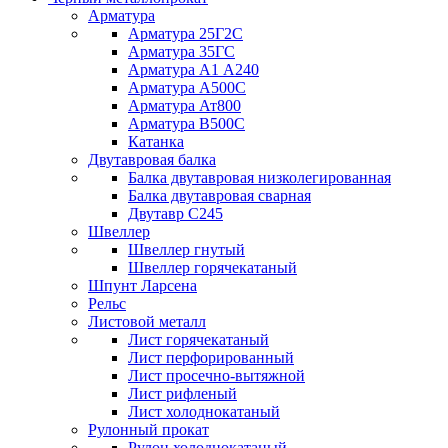
Арматура
Арматура 25Г2С
Арматура 35ГС
Арматура А1 А240
Арматура А500С
Арматура Ат800
Арматура В500С
Катанка
Двутавровая балка
Балка двутавровая низколегированная
Балка двутавровая сварная
Двутавр С245
Швеллер
Швеллер гнутый
Швеллер горячекатаный
Шпунт Ларсена
Рельс
Листовой металл
Лист горячекатаный
Лист перфорированный
Лист просечно-вытяжной
Лист рифленый
Лист холоднокатаный
Рулонный прокат
Рулон холоднокатаный