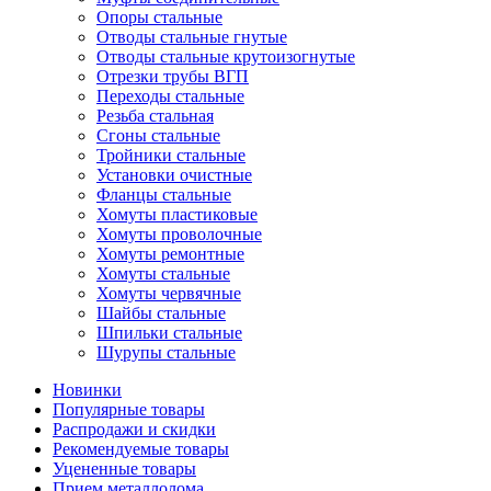
Опоры стальные
Отводы стальные гнутые
Отводы стальные крутоизогнутые
Отрезки трубы ВГП
Переходы стальные
Резьба стальная
Сгоны стальные
Тройники стальные
Установки очистные
Фланцы стальные
Хомуты пластиковые
Хомуты проволочные
Хомуты ремонтные
Хомуты стальные
Хомуты червячные
Шайбы стальные
Шпильки стальные
Шурупы стальные
Новинки
Популярные товары
Распродажи и скидки
Рекомендуемые товары
Уцененные товары
Прием металлолома