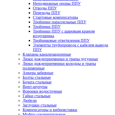
Неподвижные опоры ППУ
Отводы ППУ
Переходы ППУ
Стартовые компенсаторы
Тройники параллельные ППУ
Тройники ППУ
Тройники ППУ с шаровым краном
воздушника
Тройниковые ответвления ППУ
Элементы трубопровода с кабелем вывода
ППУ
Клапаны канализационные
Люки дождеприемники и трапы чугунные
Люки дождеприемники колодцы и трапы
полимерные
Анкера забивные
Болты стальные
Бочата стальные
Винт-шурупы
Воронки водосточные
Гайки стальные
Дюбели
Заглушки стальные
Компенсаторы и вибровставки
Муфты соединительные