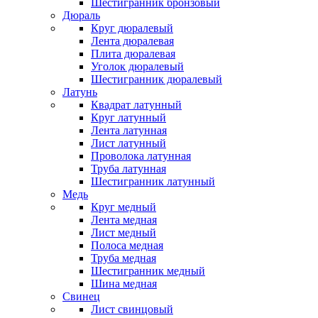
Шестигранник бронзовый
Дюраль
Круг дюралевый
Лента дюралевая
Плита дюралевая
Уголок дюралевый
Шестигранник дюралевый
Латунь
Квадрат латунный
Круг латунный
Лента латунная
Лист латунный
Проволока латунная
Труба латунная
Шестигранник латунный
Медь
Круг медный
Лента медная
Лист медный
Полоса медная
Труба медная
Шестигранник медный
Шина медная
Свинец
Лист свинцовый