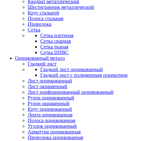
Квадрат металлический
Шестигранник металлический
Круг стальной
Полоса стальная
Проволока
Сетка
Сетка плетеная
Сетка сварная
Сетка тканая
Сетка ЦПВС
Оцинкованный металл
Гладкий лист
Гладкий лист оцинкованный
Гладкий лист с полимерным покрытием
Лист оцинкованный
Лист окрашенный
Лист перфорированный оцинкованный
Рулон оцинкованный
Рулон окрашенный
Круг оцинкованный
Лента оцинкованная
Полоса оцинкованная
Уголок оцинкованный
Арматура оцинкованная
Проволока оцинкованная