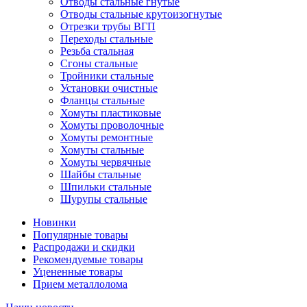
Отводы стальные гнутые
Отводы стальные крутоизогнутые
Отрезки трубы ВГП
Переходы стальные
Резьба стальная
Сгоны стальные
Тройники стальные
Установки очистные
Фланцы стальные
Хомуты пластиковые
Хомуты проволочные
Хомуты ремонтные
Хомуты стальные
Хомуты червячные
Шайбы стальные
Шпильки стальные
Шурупы стальные
Новинки
Популярные товары
Распродажи и скидки
Рекомендуемые товары
Уцененные товары
Прием металлолома