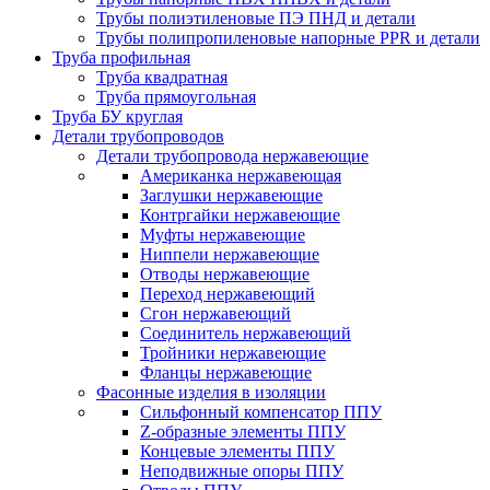
Трубы полиэтиленовые ПЭ ПНД и детали
Трубы полипропиленовые напорные PPR и детали
Труба профильная
Труба квадратная
Труба прямоугольная
Труба БУ круглая
Детали трубопроводов
Детали трубопровода нержавеющие
Американка нержавеющая
Заглушки нержавеющие
Контргайки нержавеющие
Муфты нержавеющие
Ниппели нержавеющие
Отводы нержавеющие
Переход нержавеющий
Сгон нержавеющий
Соединитель нержавеющий
Тройники нержавеющие
Фланцы нержавеющие
Фасонные изделия в изоляции
Cильфонный компенсатор ППУ
Z-образные элементы ППУ
Концевые элементы ППУ
Неподвижные опоры ППУ