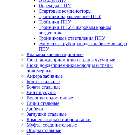
Отводы ППУ
Переходы ППУ
Стартовые компенсаторы
Тройники параллельные ППУ
Тройники ППУ
Тройники ППУ с шаровым краном
воздушника
Тройниковые ответвления ППУ
Элементы трубопровода с кабелем вывода
ППУ
Клапаны канализационные
Люки дождеприемники и трапы чугунные
Люки дождеприемники колодцы и трапы
полимерные
Анкера забивные
Болты стальные
Бочата стальные
Винт-шурупы
Воронки водосточные
Гайки стальные
Дюбели
Заглушки стальные
Компенсаторы и вибровставки
Муфты соединительные
Опоры стальные