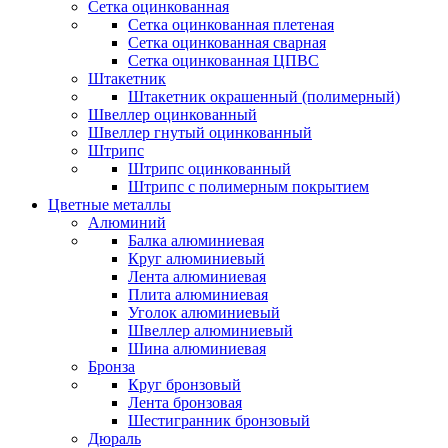
Сетка оцинкованная
Сетка оцинкованная плетеная
Сетка оцинкованная сварная
Сетка оцинкованная ЦПВС
Штакетник
Штакетник окрашенный (полимерный)
Швеллер оцинкованный
Швеллер гнутый оцинкованный
Штрипс
Штрипс оцинкованный
Штрипс с полимерным покрытием
Цветные металлы
Алюминий
Балка алюминиевая
Круг алюминиевый
Лента алюминиевая
Плита алюминиевая
Уголок алюминиевый
Швеллер алюминиевый
Шина алюминиевая
Бронза
Круг бронзовый
Лента бронзовая
Шестигранник бронзовый
Дюраль