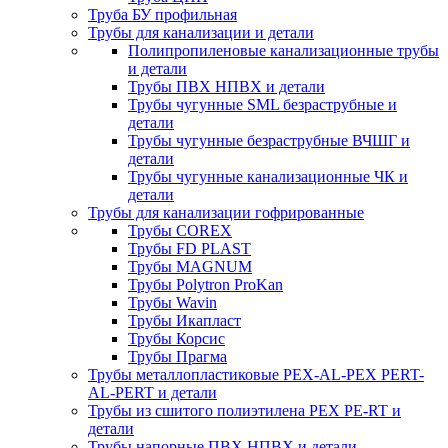
Труба БУ профильная
Трубы для канализации и детали
Полипропиленовые канализационные трубы
и детали
Трубы ПВХ НПВХ и детали
Трубы чугунные SML безраструбные и
детали
Трубы чугунные безраструбные ВЧШГ и
детали
Трубы чугунные канализационные ЧК и
детали
Трубы для канализации гофрированные
Трубы COREX
Трубы FD PLAST
Трубы MAGNUM
Трубы Polytron ProKan
Трубы Wavin
Трубы Икапласт
Трубы Корсис
Трубы Прагма
Трубы металлопластиковые PEX-AL-PEX PERT-
AL-PERT и детали
Трубы из сшитого полиэтилена PEX PE-RT и
детали
Трубы напорные ПВХ НПВХ и детали