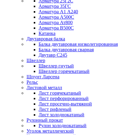
Арматура 25Г2С
Арматура 35ГС
Арматура А1 А240
Арматура А500С
Арматура Ат800
Арматура В500С
Катанка
Двутавровая балка
Балка двутавровая низколегированная
Балка двутавровая сварная
Двутавр С245
Швеллер
Швеллер гнутый
Швеллер горячекатаный
Шпунт Ларсена
Рельс
Листовой металл
Лист горячекатаный
Лист перфорированный
Лист просечно-вытяжной
Лист рифленый
Лист холоднокатаный
Рулонный прокат
Рулон холоднокатаный
Уголок металлический