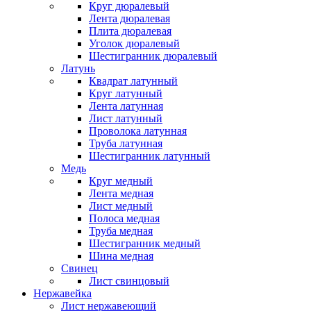
Круг дюралевый
Лента дюралевая
Плита дюралевая
Уголок дюралевый
Шестигранник дюралевый
Латунь
Квадрат латунный
Круг латунный
Лента латунная
Лист латунный
Проволока латунная
Труба латунная
Шестигранник латунный
Медь
Круг медный
Лента медная
Лист медный
Полоса медная
Труба медная
Шестигранник медный
Шина медная
Свинец
Лист свинцовый
Нержавейка
Лист нержавеющий