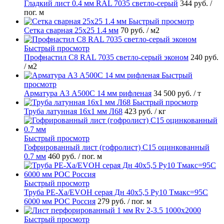
Гладкий лист 0.4 мм RAL 7035 светло-серый
344 руб.
/
пог. м
Быстрый просмотр
Сетка сварная 25х25 1.4 мм
70 руб.
/ м2
Быстрый просмотр
Профнастил С8 RAL 7035 светло-серый эконом
240 руб.
/ м2
Быстрый
просмотр
Арматура А3 А500С 14 мм рифленая
34 500 руб.
/ т
Быстрый просмотр
Труба латунная 16х1 мм Л68
423 руб.
/ кг
Быстрый просмотр
Гофрированный лист (гофролист) С15 оцинкованный
0.7 мм
460 руб.
/ пог. м
Быстрый просмотр
Труба PE-Xa/EVOH серая Дн 40х5,5 Ру10 Тмакс=95C
6000 мм РОС Россия
279 руб.
/ пог. м
Быстрый просмотр