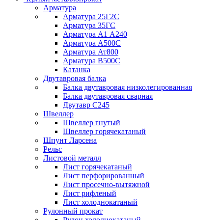
Арматура
Арматура 25Г2С
Арматура 35ГС
Арматура А1 А240
Арматура А500С
Арматура Ат800
Арматура В500С
Катанка
Двутавровая балка
Балка двутавровая низколегированная
Балка двутавровая сварная
Двутавр С245
Швеллер
Швеллер гнутый
Швеллер горячекатаный
Шпунт Ларсена
Рельс
Листовой металл
Лист горячекатаный
Лист перфорированный
Лист просечно-вытяжной
Лист рифленый
Лист холоднокатаный
Рулонный прокат
Рулон холоднокатаный