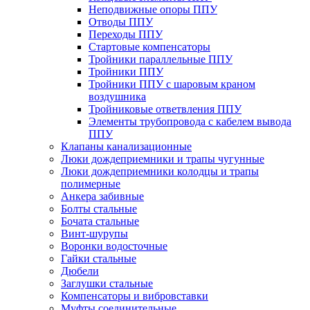
Неподвижные опоры ППУ
Отводы ППУ
Переходы ППУ
Стартовые компенсаторы
Тройники параллельные ППУ
Тройники ППУ
Тройники ППУ с шаровым краном
воздушника
Тройниковые ответвления ППУ
Элементы трубопровода с кабелем вывода
ППУ
Клапаны канализационные
Люки дождеприемники и трапы чугунные
Люки дождеприемники колодцы и трапы
полимерные
Анкера забивные
Болты стальные
Бочата стальные
Винт-шурупы
Воронки водосточные
Гайки стальные
Дюбели
Заглушки стальные
Компенсаторы и вибровставки
Муфты соединительные