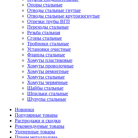
Опоры стальные
Отводы стальные гнутые
Отводы стальные крутоизогнутые
Отрезки трубы ВГП
Переходы стальные
Резьба стальная
Сгоны стальные
Тройники стальные
Установки очистные
Фланцы стальные
Хомуты пластиковые
Хомуты проволочные
Хомуты ремонтные
Хомуты стальные
Хомуты червячные
Шайбы стальные
Шпильки стальные
Шурупы стальные
Новинки
Популярные товары
Распродажи и скидки
Рекомендуемые товары
Уцененные товары
Прием металлолома