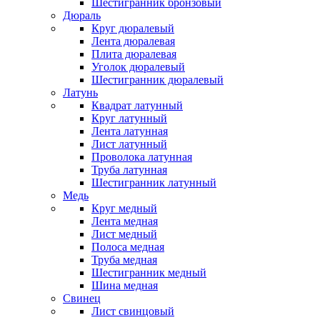
Шестигранник бронзовый
Дюраль
Круг дюралевый
Лента дюралевая
Плита дюралевая
Уголок дюралевый
Шестигранник дюралевый
Латунь
Квадрат латунный
Круг латунный
Лента латунная
Лист латунный
Проволока латунная
Труба латунная
Шестигранник латунный
Медь
Круг медный
Лента медная
Лист медный
Полоса медная
Труба медная
Шестигранник медный
Шина медная
Свинец
Лист свинцовый