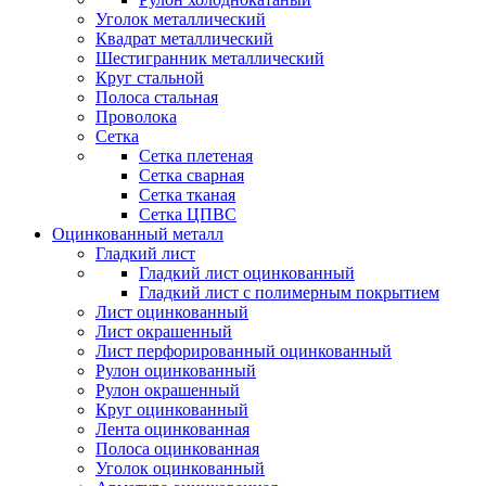
Уголок металлический
Квадрат металлический
Шестигранник металлический
Круг стальной
Полоса стальная
Проволока
Сетка
Сетка плетеная
Сетка сварная
Сетка тканая
Сетка ЦПВС
Оцинкованный металл
Гладкий лист
Гладкий лист оцинкованный
Гладкий лист с полимерным покрытием
Лист оцинкованный
Лист окрашенный
Лист перфорированный оцинкованный
Рулон оцинкованный
Рулон окрашенный
Круг оцинкованный
Лента оцинкованная
Полоса оцинкованная
Уголок оцинкованный