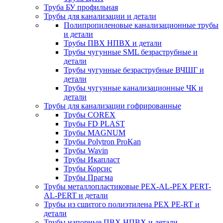
Труба БУ профильная
Трубы для канализации и детали
Полипропиленовые канализационные трубы
и детали
Трубы ПВХ НПВХ и детали
Трубы чугунные SML безраструбные и
детали
Трубы чугунные безраструбные ВЧШГ и
детали
Трубы чугунные канализационные ЧК и
детали
Трубы для канализации гофрированные
Трубы COREX
Трубы FD PLAST
Трубы MAGNUM
Трубы Polytron ProKan
Трубы Wavin
Трубы Икапласт
Трубы Корсис
Трубы Прагма
Трубы металлопластиковые PEX-AL-PEX PERT-
AL-PERT и детали
Трубы из сшитого полиэтилена PEX PE-RT и
детали
Трубы напорные ПВХ НПВХ и детали