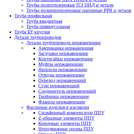
Трубы полиэтиленовые ПЭ ПНД и детали
Трубы полипропиленовые напорные PPR и детали
Труба профильная
Труба квадратная
Труба прямоугольная
Труба БУ круглая
Детали трубопроводов
Детали трубопровода нержавеющие
Американка нержавеющая
Заглушки нержавеющие
Контргайки нержавеющие
Муфты нержавеющие
Ниппели нержавеющие
Отводы нержавеющие
Переход нержавеющий
Сгон нержавеющий
Соединитель нержавеющий
Тройники нержавеющие
Фланцы нержавеющие
Фасонные изделия в изоляции
Cильфонный компенсатор ППУ
Z-образные элементы ППУ
Концевые элементы ППУ
Неподвижные опоры ППУ