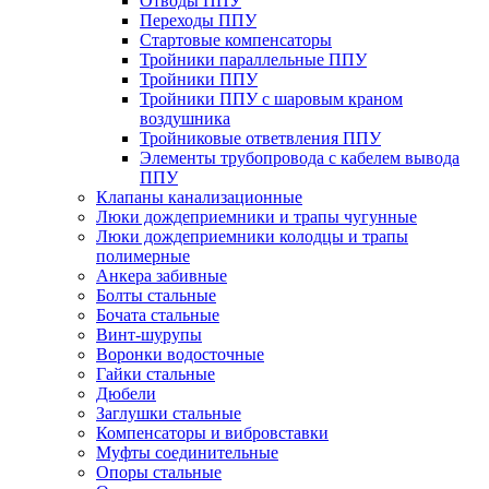
Отводы ППУ
Переходы ППУ
Стартовые компенсаторы
Тройники параллельные ППУ
Тройники ППУ
Тройники ППУ с шаровым краном
воздушника
Тройниковые ответвления ППУ
Элементы трубопровода с кабелем вывода
ППУ
Клапаны канализационные
Люки дождеприемники и трапы чугунные
Люки дождеприемники колодцы и трапы
полимерные
Анкера забивные
Болты стальные
Бочата стальные
Винт-шурупы
Воронки водосточные
Гайки стальные
Дюбели
Заглушки стальные
Компенсаторы и вибровставки
Муфты соединительные
Опоры стальные