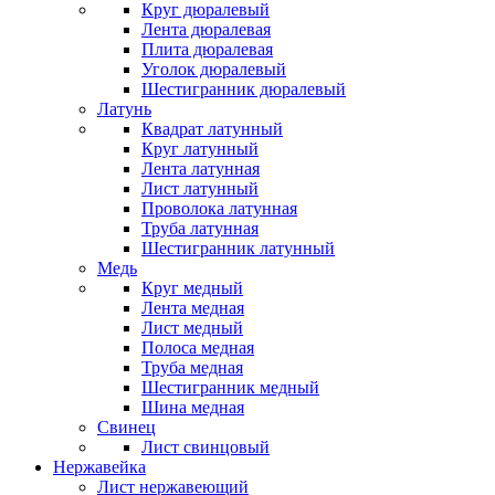
Круг дюралевый
Лента дюралевая
Плита дюралевая
Уголок дюралевый
Шестигранник дюралевый
Латунь
Квадрат латунный
Круг латунный
Лента латунная
Лист латунный
Проволока латунная
Труба латунная
Шестигранник латунный
Медь
Круг медный
Лента медная
Лист медный
Полоса медная
Труба медная
Шестигранник медный
Шина медная
Свинец
Лист свинцовый
Нержавейка
Лист нержавеющий