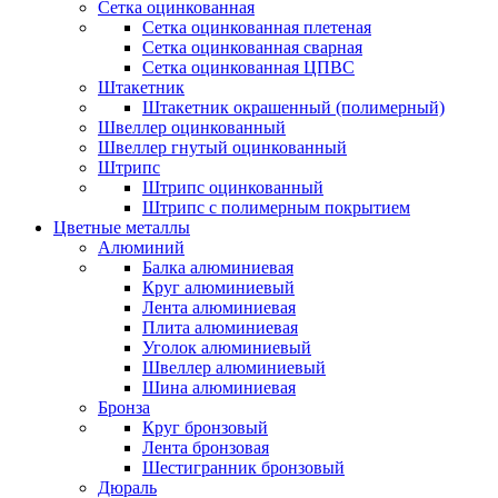
Сетка оцинкованная
Сетка оцинкованная плетеная
Сетка оцинкованная сварная
Сетка оцинкованная ЦПВС
Штакетник
Штакетник окрашенный (полимерный)
Швеллер оцинкованный
Швеллер гнутый оцинкованный
Штрипс
Штрипс оцинкованный
Штрипс с полимерным покрытием
Цветные металлы
Алюминий
Балка алюминиевая
Круг алюминиевый
Лента алюминиевая
Плита алюминиевая
Уголок алюминиевый
Швеллер алюминиевый
Шина алюминиевая
Бронза
Круг бронзовый
Лента бронзовая
Шестигранник бронзовый
Дюраль