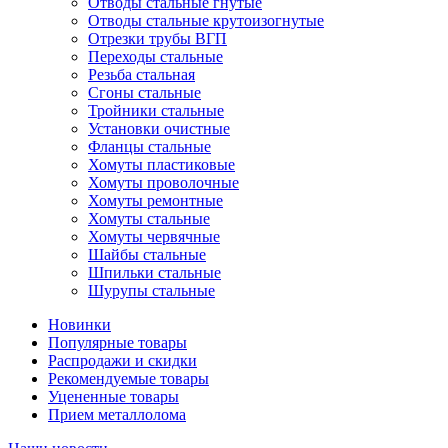
Отводы стальные гнутые
Отводы стальные крутоизогнутые
Отрезки трубы ВГП
Переходы стальные
Резьба стальная
Сгоны стальные
Тройники стальные
Установки очистные
Фланцы стальные
Хомуты пластиковые
Хомуты проволочные
Хомуты ремонтные
Хомуты стальные
Хомуты червячные
Шайбы стальные
Шпильки стальные
Шурупы стальные
Новинки
Популярные товары
Распродажи и скидки
Рекомендуемые товары
Уцененные товары
Прием металлолома