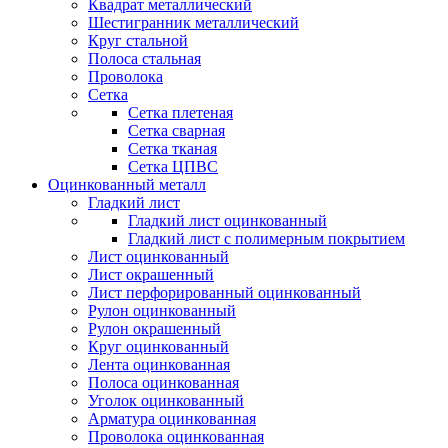
Квадрат металлический
Шестигранник металлический
Круг стальной
Полоса стальная
Проволока
Сетка
Сетка плетеная
Сетка сварная
Сетка тканая
Сетка ЦПВС
Оцинкованный металл
Гладкий лист
Гладкий лист оцинкованный
Гладкий лист с полимерным покрытием
Лист оцинкованный
Лист окрашенный
Лист перфорированный оцинкованный
Рулон оцинкованный
Рулон окрашенный
Круг оцинкованный
Лента оцинкованная
Полоса оцинкованная
Уголок оцинкованный
Арматура оцинкованная
Проволока оцинкованная