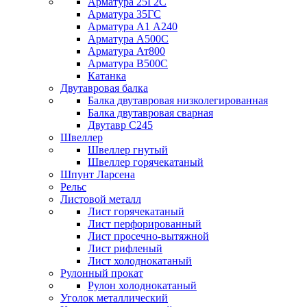
Арматура 25Г2С
Арматура 35ГС
Арматура А1 А240
Арматура А500С
Арматура Ат800
Арматура В500С
Катанка
Двутавровая балка
Балка двутавровая низколегированная
Балка двутавровая сварная
Двутавр С245
Швеллер
Швеллер гнутый
Швеллер горячекатаный
Шпунт Ларсена
Рельс
Листовой металл
Лист горячекатаный
Лист перфорированный
Лист просечно-вытяжной
Лист рифленый
Лист холоднокатаный
Рулонный прокат
Рулон холоднокатаный
Уголок металлический