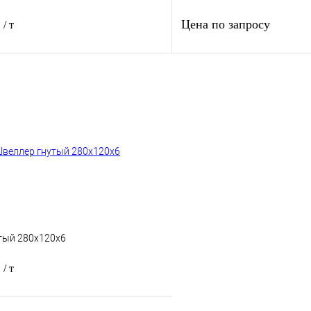
.
Цена по запросу
/ т
В корзину
Запросить
1 клик
Сравнение
Купить в 1 клик
Под заказ
В избранное
тый 280х120х6
.
/ т