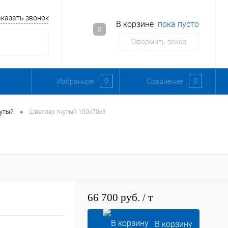
аказать звонок
В корзине
пока пусто
0
Оформить заказ
0
0
Избранное
Сравнение
•
нутый
Швеллер гнутый 100х70х3
66 700 руб.
/ т
В корзину