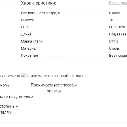
Характеристики:
Все хара
Вес погонного метра, тн
0.005511
Высота
70
ГОСТ
ГОСТ 8281
Длина
Под заказ
Марка стали
Ст1-3
Материал
Сталь
Покрытие
Без покры
нному
Принимаем все способы
оплаты
остоянным
ателям