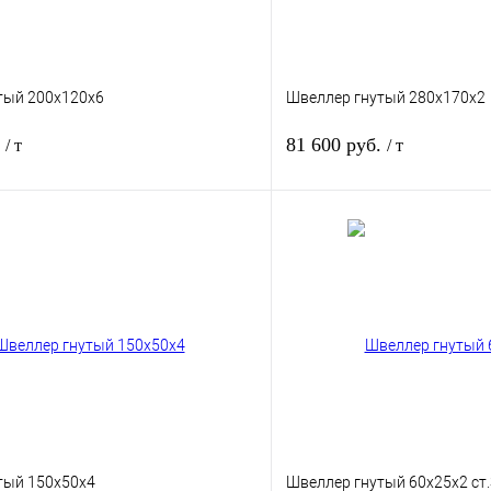
тый 200х120х6
Швеллер гнутый 280х170х2
.
81 600 руб.
/ т
/ т
В корзину
1 клик
Сравнение
Купить в 1 клик
Под заказ
В избранное
тый 150х50х4
Швеллер гнутый 60х25х2 ст.