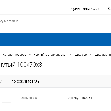
З
+7 (499) 380-69-59
•
•
•
Каталог товаров
Черный металлопрокат
Швеллер
Швеллер г
нутый 100х70х3
КИ
ПОХОЖИЕ ТОВАРЫ
Отзывов: 0
Артикул:
160054