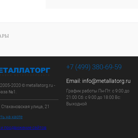
АРЫ
+7 (499) 380-69-59
Email:
info@metallatorg.ru
2005-2020 © metallatorg.ru -
График работы Пн-Пт: с 9:00 до
аза №1.
21:00 Сб: с 9:00 до 18:00 Вс:
Выходной
, Стахановская улица, 21
ть на карте
 и продвижение сайтов