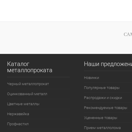
В корзину
Купить в 1 клик
Сравнение
Купить в 
В избранное
Под заказ
В избранное
СА
Каталог
Наши предложен
металлопроката
Новинки
Черный металлопрокат
Популярные товары
Оцинкованный металл
Распродажи и скидки
Цветные металлы
Рекомендуемые товары
Нержавейка
Уцененные товары
Профнастил
Прием металлолома