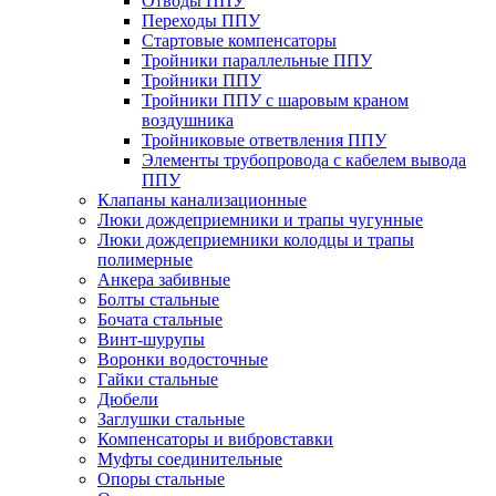
Отводы ППУ
Переходы ППУ
Стартовые компенсаторы
Тройники параллельные ППУ
Тройники ППУ
Тройники ППУ с шаровым краном
воздушника
Тройниковые ответвления ППУ
Элементы трубопровода с кабелем вывода
ППУ
Клапаны канализационные
Люки дождеприемники и трапы чугунные
Люки дождеприемники колодцы и трапы
полимерные
Анкера забивные
Болты стальные
Бочата стальные
Винт-шурупы
Воронки водосточные
Гайки стальные
Дюбели
Заглушки стальные
Компенсаторы и вибровставки
Муфты соединительные
Опоры стальные