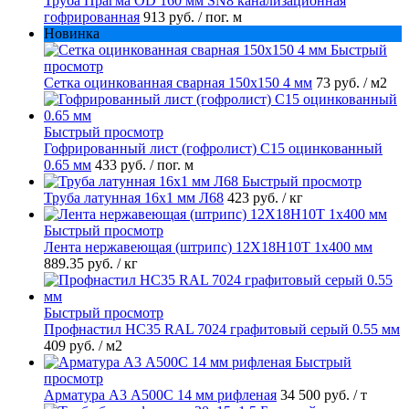
Труба Прагма OD 160 мм SN8 канализационная
гофрированная
913 руб.
/ пог. м
Новинка
Быстрый
просмотр
Сетка оцинкованная сварная 150х150 4 мм
73 руб.
/ м2
Быстрый просмотр
Гофрированный лист (гофролист) С15 оцинкованный
0.65 мм
433 руб.
/ пог. м
Быстрый просмотр
Труба латунная 16х1 мм Л68
423 руб.
/ кг
Быстрый просмотр
Лента нержавеющая (штрипс) 12Х18Н10Т 1х400 мм
889.35 руб.
/ кг
Быстрый просмотр
Профнастил НС35 RAL 7024 графитовый серый 0.55 мм
409 руб.
/ м2
Быстрый
просмотр
Арматура А3 А500С 14 мм рифленая
34 500 руб.
/ т