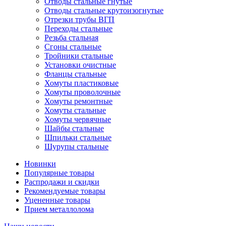
Отводы стальные гнутые
Отводы стальные крутоизогнутые
Отрезки трубы ВГП
Переходы стальные
Резьба стальная
Сгоны стальные
Тройники стальные
Установки очистные
Фланцы стальные
Хомуты пластиковые
Хомуты проволочные
Хомуты ремонтные
Хомуты стальные
Хомуты червячные
Шайбы стальные
Шпильки стальные
Шурупы стальные
Новинки
Популярные товары
Распродажи и скидки
Рекомендуемые товары
Уцененные товары
Прием металлолома