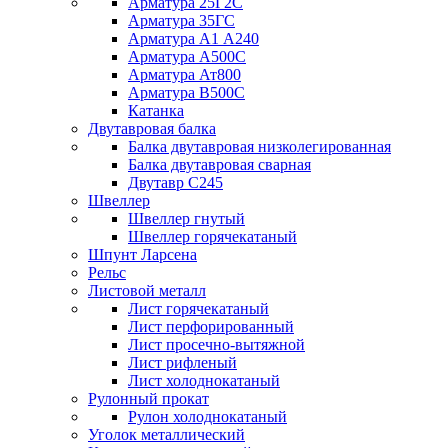
Арматура 25Г2С
Арматура 35ГС
Арматура А1 А240
Арматура А500С
Арматура Ат800
Арматура В500С
Катанка
Двутавровая балка
Балка двутавровая низколегированная
Балка двутавровая сварная
Двутавр С245
Швеллер
Швеллер гнутый
Швеллер горячекатаный
Шпунт Ларсена
Рельс
Листовой металл
Лист горячекатаный
Лист перфорированный
Лист просечно-вытяжной
Лист рифленый
Лист холоднокатаный
Рулонный прокат
Рулон холоднокатаный
Уголок металлический