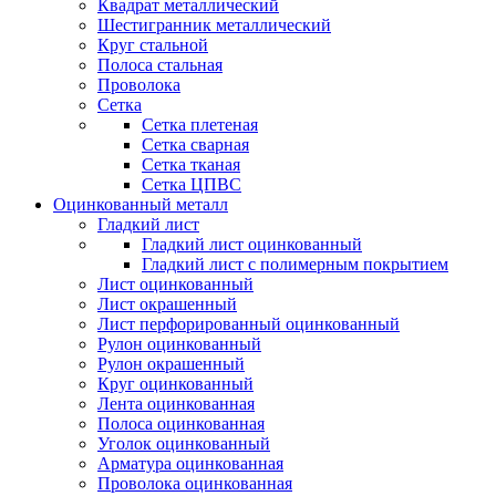
Квадрат металлический
Шестигранник металлический
Круг стальной
Полоса стальная
Проволока
Сетка
Сетка плетеная
Сетка сварная
Сетка тканая
Сетка ЦПВС
Оцинкованный металл
Гладкий лист
Гладкий лист оцинкованный
Гладкий лист с полимерным покрытием
Лист оцинкованный
Лист окрашенный
Лист перфорированный оцинкованный
Рулон оцинкованный
Рулон окрашенный
Круг оцинкованный
Лента оцинкованная
Полоса оцинкованная
Уголок оцинкованный
Арматура оцинкованная
Проволока оцинкованная