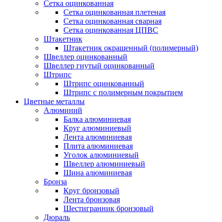
Сетка оцинкованная
Сетка оцинкованная плетеная
Сетка оцинкованная сварная
Сетка оцинкованная ЦПВС
Штакетник
Штакетник окрашенный (полимерный)
Швеллер оцинкованный
Швеллер гнутый оцинкованный
Штрипс
Штрипс оцинкованный
Штрипс с полимерным покрытием
Цветные металлы
Алюминий
Балка алюминиевая
Круг алюминиевый
Лента алюминиевая
Плита алюминиевая
Уголок алюминиевый
Швеллер алюминиевый
Шина алюминиевая
Бронза
Круг бронзовый
Лента бронзовая
Шестигранник бронзовый
Дюраль