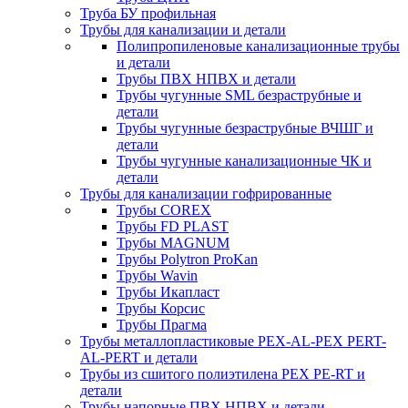
Труба БУ профильная
Трубы для канализации и детали
Полипропиленовые канализационные трубы
и детали
Трубы ПВХ НПВХ и детали
Трубы чугунные SML безраструбные и
детали
Трубы чугунные безраструбные ВЧШГ и
детали
Трубы чугунные канализационные ЧК и
детали
Трубы для канализации гофрированные
Трубы COREX
Трубы FD PLAST
Трубы MAGNUM
Трубы Polytron ProKan
Трубы Wavin
Трубы Икапласт
Трубы Корсис
Трубы Прагма
Трубы металлопластиковые PEX-AL-PEX PERT-
AL-PERT и детали
Трубы из сшитого полиэтилена PEX PE-RT и
детали
Трубы напорные ПВХ НПВХ и детали