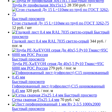
Быстрый просмотр
Труба бу профильная 30х15х1.5
28 350 руб.
/ т
Быстрый просмотр
Сгон стальной Ду 15 L=110мм из труб по ГОСТ 3262-75
12 руб.
/ шт
Быстрый
просмотр
Гладкий лист 0.4 мм RAL 7035 светло-серый
344 руб.
/
пог. м
Быстрый просмотр
Труба PE-Xa/EVOH серая Дн 40х5,5 Ру10 Тмакс=95C
6000 мм РОС Россия
279 руб.
/ пог. м
Быстрый просмотр
Гофрированный лист (гофролист) С15 оцинкованный
0.45 мм
320 руб.
/ пог. м
Быстрый просмотр
Сетка сварная 25х25 1.4 мм
70 руб.
/ м2
Быстрый просмотр