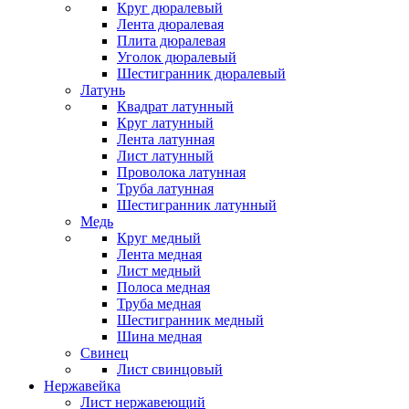
Круг дюралевый
Лента дюралевая
Плита дюралевая
Уголок дюралевый
Шестигранник дюралевый
Латунь
Квадрат латунный
Круг латунный
Лента латунная
Лист латунный
Проволока латунная
Труба латунная
Шестигранник латунный
Медь
Круг медный
Лента медная
Лист медный
Полоса медная
Труба медная
Шестигранник медный
Шина медная
Свинец
Лист свинцовый
Нержавейка
Лист нержавеющий