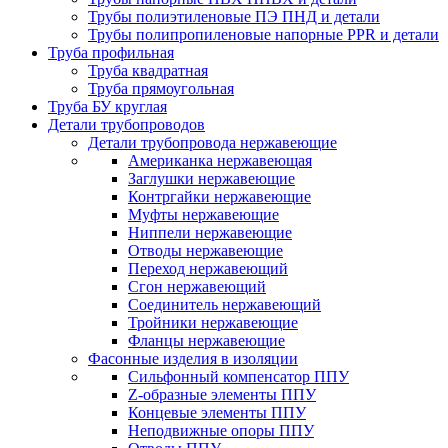
Трубы полиэтиленовые ПЭ ПНД и детали
Трубы полипропиленовые напорные PPR и детали
Труба профильная
Труба квадратная
Труба прямоугольная
Труба БУ круглая
Детали трубопроводов
Детали трубопровода нержавеющие
Американка нержавеющая
Заглушки нержавеющие
Контргайки нержавеющие
Муфты нержавеющие
Ниппели нержавеющие
Отводы нержавеющие
Переход нержавеющий
Сгон нержавеющий
Соединитель нержавеющий
Тройники нержавеющие
Фланцы нержавеющие
Фасонные изделия в изоляции
Cильфонный компенсатор ППУ
Z-образные элементы ППУ
Концевые элементы ППУ
Неподвижные опоры ППУ