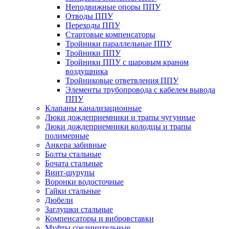
Неподвижные опоры ППУ
Отводы ППУ
Переходы ППУ
Стартовые компенсаторы
Тройники параллельные ППУ
Тройники ППУ
Тройники ППУ с шаровым краном
воздушника
Тройниковые ответвления ППУ
Элементы трубопровода с кабелем вывода
ППУ
Клапаны канализационные
Люки дождеприемники и трапы чугунные
Люки дождеприемники колодцы и трапы
полимерные
Анкера забивные
Болты стальные
Бочата стальные
Винт-шурупы
Воронки водосточные
Гайки стальные
Дюбели
Заглушки стальные
Компенсаторы и вибровставки
Муфты соединительные