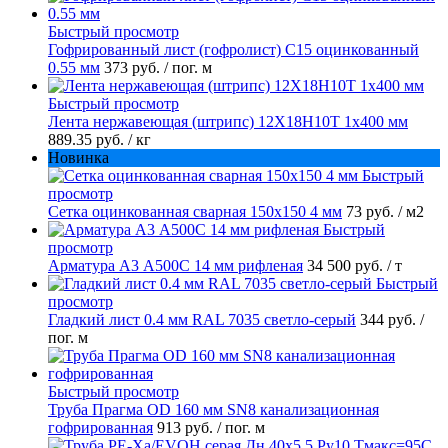
Быстрый просмотр
Гофрированный лист (гофролист) С15 оцинкованный
0.55 мм
373 руб.
/ пог. м
Быстрый просмотр
Лента нержавеющая (штрипс) 12Х18Н10Т 1х400 мм
889.35 руб.
/ кг
Новинка
Быстрый
просмотр
Сетка оцинкованная сварная 150х150 4 мм
73 руб.
/ м2
Быстрый
просмотр
Арматура А3 А500С 14 мм рифленая
34 500 руб.
/ т
Быстрый
просмотр
Гладкий лист 0.4 мм RAL 7035 светло-серый
344 руб.
/
пог. м
Быстрый просмотр
Труба Прагма OD 160 мм SN8 канализационная
гофрированная
913 руб.
/ пог. м