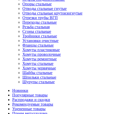
Опоры стальные
Отводы стальные гнутые
Отводы стальные крутоизогнутые
Отрезки трубы ВГП
Переходы стальные
Резьба стальная
Сгоны стальные
Тройники стальные
Установки очистные
Фланцы стальные
Хомуты пластиковые
Хомуты проволочные
Хомуты ремонтные
Хомуты стальные
Хомуты червячные
Шайбы стальные
Шпильки стальные
Шурупы стальные
Новинки
Популярные товары
Распродажи и скидки
Рекомендуемые товары
Уцененные товары
Прием металлолома