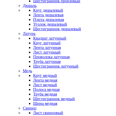
Шестигранник бронзовый
Дюраль
Круг дюралевый
Лента дюралевая
Плита дюралевая
Уголок дюралевый
Шестигранник дюралевый
Латунь
Квадрат латунный
Круг латунный
Лента латунная
Лист латунный
Проволока латунная
Труба латунная
Шестигранник латунный
Медь
Круг медный
Лента медная
Лист медный
Полоса медная
Труба медная
Шестигранник медный
Шина медная
Свинец
Лист свинцовый