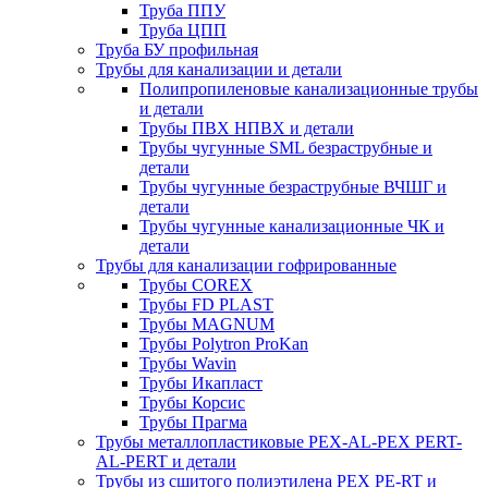
Труба ППУ
Труба ЦПП
Труба БУ профильная
Трубы для канализации и детали
Полипропиленовые канализационные трубы
и детали
Трубы ПВХ НПВХ и детали
Трубы чугунные SML безраструбные и
детали
Трубы чугунные безраструбные ВЧШГ и
детали
Трубы чугунные канализационные ЧК и
детали
Трубы для канализации гофрированные
Трубы COREX
Трубы FD PLAST
Трубы MAGNUM
Трубы Polytron ProKan
Трубы Wavin
Трубы Икапласт
Трубы Корсис
Трубы Прагма
Трубы металлопластиковые PEX-AL-PEX PERT-
AL-PERT и детали
Трубы из сшитого полиэтилена PEX PE-RT и