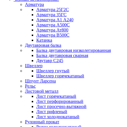
Арматура
Арматура 25Г2С
Арматура 35ГС
Арматура А1 А240
Арматура А500С
Арматура Ат800
Арматура В500С
Катанка
Двутавровая балка
Балка двутавровая низколегированная
Балка двутавровая сварная
Двутавр С245
Швеллер
Швеллер гнутый
Швеллер горячекатаный
Шпунт Ларсена
Рельс
Листовой металл
Лист горячекатаный
Лист перфорированный
Лист просечно-вытяжной
Лист рифленый
Лист холоднокатаный
Рулонный прокат
Рулон холоднокатаный