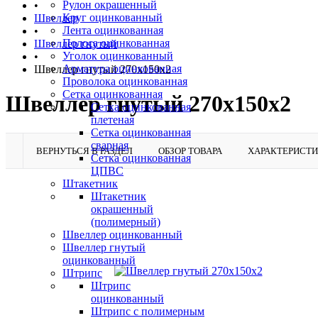
Рулон окрашенный
•
Круг оцинкованный
Швеллер
Лента оцинкованная
•
Полоса оцинкованная
Швеллер гнутый
Уголок оцинкованный
•
Арматура оцинкованная
Швеллер гнутый 270х150х2
Проволока оцинкованная
Сетка оцинкованная
Швеллер гнутый 270х150х2
Сетка оцинкованная
плетеная
Сетка оцинкованная
сварная
ВЕРНУТЬСЯ В РАЗДЕЛ
ОБЗОР ТОВАРА
ХАРАКТЕРИСТ
Сетка оцинкованная
ЦПВС
Штакетник
Штакетник
окрашенный
(полимерный)
Швеллер оцинкованный
Швеллер гнутый
оцинкованный
Штрипс
Штрипс
оцинкованный
Штрипс с полимерным