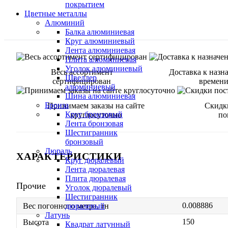
покрытием
Цветные металлы
Алюминий
Балка алюминиевая
Круг алюминиевый
Лента алюминиевая
Плита алюминиевая
Уголок алюминиевый
Весь ассортимент
Доставка к назн
Швеллер
сертифицирован
времен
алюминиевый
Шина алюминиевая
Бронза
Принимаем заказы на сайте
Скидк
Круг бронзовый
круглосуточно
по
Лента бронзовая
Шестигранник
бронзовый
Дюраль
ХАРАКТЕРИСТИКИ
Круг дюралевый
Лента дюралевая
Плита дюралевая
Прочие
Уголок дюралевый
Шестигранник
0.008886
дюралевый
Вес погонного метра, тн
Латунь
150
Высота
Квадрат латунный