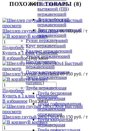
ПОХОЖИЕ ТОВАРЫ (8)
Лист просечно-
вытяжной (ПВ)
нержавеющий
Лист рифленый
Быстрый
нержавеющий
просмотр
Лист холоднокатаный
Швеллер гнутый 160х110х4
66 700 руб.
/ т
нержавеющий
В корзину
Рулон нержавеющий
Круг нержавеющий
Подробнее
Квадрат нержавеющий
Купить в 1 клик
Сравнение
Уголок нержавеющий
В избранное
Под заказ
Шестигранник
Быстрый
нержавеющий
просмотр
Полоса нержавеющая
Швеллер гнутый 280х140х4
69 150 руб.
/ т
Лента нержавеющая
В корзину
(штрипс)
Труба нержавеющая
Подробнее
Труба бесшовная
Купить в 1 клик
Сравнение
нержавеющая
В избранное
Под заказ
Труба гофрированная
Быстрый
нержавеющая
просмотр
отожженная
Швеллер гнутый 280х150х8
69 150 руб.
/ т
Труба квадратная
В корзину
нержавеющая
Труба прямоугольная