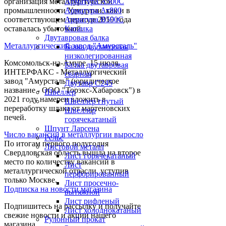
организация металлургической
Арматура А500С
промышленности Удмуртии, как и в
Арматура Ат800
соответствующем периоде 2019 года
Арматура В500С
оставалась убыточной.
Катанка
Двутавровая балка
Металлургический завод "Амурсталь"
Балка двутавровая
низколегированная
Комсомольск-на-Амуре. 15 июля.
Балка двутавровая
ИНТЕРФАКС - Металлургический
сварная
завод "Амурсталь" (юридическое
Двутавр С245
название - ООО "Торэкс-Хабаровск") в
Швеллер
2021 году намерен вложить в
Швеллер гнутый
переработку шлака от мартеновских
Швеллер
печей.
горячекатаный
Шпунт Ларсена
Число вакансий в металлургии выросло
Рельс
По итогам первого полугодия
Листовой металл
Свердловская область вышла на второе
Лист горячекатаный
место по количеству вакансий в
Лист
металлургической отрасли, уступив
перфорированный
только Москве.
Лист просечно-
Подписка на новости магазина
вытяжной
Лист рифленый
Подпишитесь на рассылку и получайте
Лист холоднокатаный
свежие новости и акции нашего
Рулонный прокат
магазина.