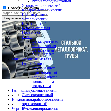
Рулон холоднокатаный
Уголок металлический
Новости магазина
Квадрат металлический
Шестигранник
металлический
Круг стальной
Полоса стальная
Проволока
Сетка
Сетка плетеная
Сетка сварная
Сетка тканая
Сетка ЦПВС
Оцинкованный металл
Гладкий лист
Гладкий лист
оцинкованный
Гладкий лист с
полимерным
покрытием
Лист оцинкованный
Главная страница
Лист окрашенный
•
Лист перфорированный
Каталог товаров
оцинкованный
•
Рулон оцинкованный
Черный металлопрокат