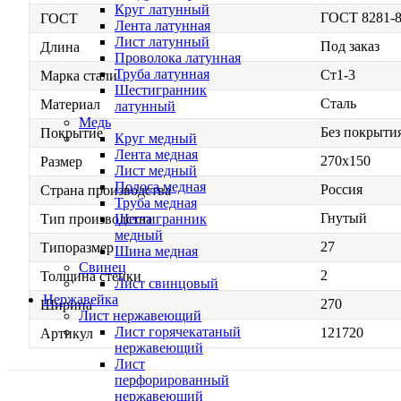
Круг латунный
ГОСТ 8281-
ГОСТ
Лента латунная
Лист латунный
Под заказ
Длина
Проволока латунная
Труба латунная
Ст1-3
Марка стали
Шестигранник
Сталь
Материал
латунный
Медь
Без покрыти
Покрытие
Круг медный
Лента медная
270х150
Размер
Лист медный
Полоса медная
Россия
Страна производства
Труба медная
Гнутый
Шестигранник
Тип производства
медный
27
Типоразмер
Шина медная
Свинец
2
Толщина стенки
Лист свинцовый
Нержавейка
270
Ширина
Лист нержавеющий
Лист горячекатаный
121720
Артикул
нержавеющий
Лист
перфорированный
нержавеющий