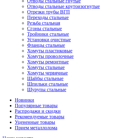
Отводы стальные гнутые
Отводы стальные крутоизогнутые
Отрезки трубы ВГП
Переходы стальные
Резьба стальная
Сгоны стальные
Тройники стальные
Установки очистные
Фланцы стальные
Хомуты пластиковые
Хомуты проволочные
Хомуты ремонтные
Хомуты стальные
Хомуты червячные
Шайбы стальные
Шпильки стальные
Шурупы стальные
Новинки
Популярные товары
Распродажи и скидки
Рекомендуемые товары
Уцененные товары
Прием металлолома