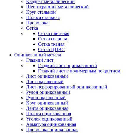
Квадрат металлический
Шестигранник металлический
Круг стальной
Полоса стальная
Проволока
Сетка
Сетка плетеная
Сетка сварная
Сетка тканая
Сетка ЦПВС
Оцинкованный металл
Гладкий лист
Гладкий лист оцинкованный
Гладкий лист с полимерным покрытием
Лист оцинкованный
Лист окрашенный
Лист перфорированный оцинкованный
Рулон оцинкованный
Рулон окрашенный
Круг оцинкованный
Лента оцинкованная
Полоса оцинкованная
Уголок оцинкованный
Арматура оцинкованная
Проволока оцинкованная