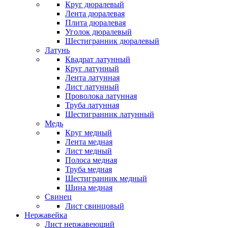
Круг дюралевый
Лента дюралевая
Плита дюралевая
Уголок дюралевый
Шестигранник дюралевый
Латунь
Квадрат латунный
Круг латунный
Лента латунная
Лист латунный
Проволока латунная
Труба латунная
Шестигранник латунный
Медь
Круг медный
Лента медная
Лист медный
Полоса медная
Труба медная
Шестигранник медный
Шина медная
Свинец
Лист свинцовый
Нержавейка
Лист нержавеющий