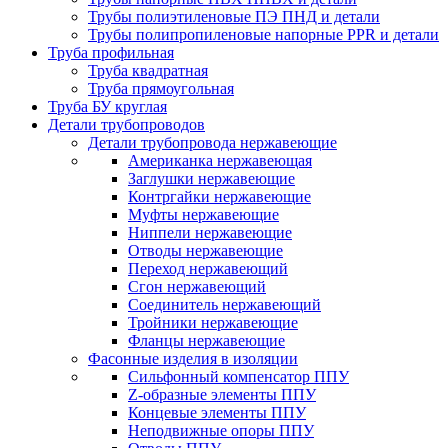
Трубы полиэтиленовые ПЭ ПНД и детали
Трубы полипропиленовые напорные PPR и детали
Труба профильная
Труба квадратная
Труба прямоугольная
Труба БУ круглая
Детали трубопроводов
Детали трубопровода нержавеющие
Американка нержавеющая
Заглушки нержавеющие
Контргайки нержавеющие
Муфты нержавеющие
Ниппели нержавеющие
Отводы нержавеющие
Переход нержавеющий
Сгон нержавеющий
Соединитель нержавеющий
Тройники нержавеющие
Фланцы нержавеющие
Фасонные изделия в изоляции
Cильфонный компенсатор ППУ
Z-образные элементы ППУ
Концевые элементы ППУ
Неподвижные опоры ППУ