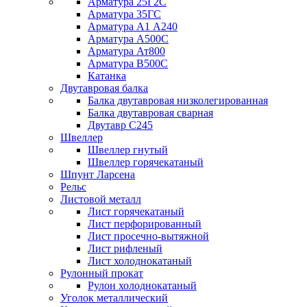
Арматура 25Г2С
Арматура 35ГС
Арматура А1 А240
Арматура А500С
Арматура Ат800
Арматура В500С
Катанка
Двутавровая балка
Балка двутавровая низколегированная
Балка двутавровая сварная
Двутавр С245
Швеллер
Швеллер гнутый
Швеллер горячекатаный
Шпунт Ларсена
Рельс
Листовой металл
Лист горячекатаный
Лист перфорированный
Лист просечно-вытяжной
Лист рифленый
Лист холоднокатаный
Рулонный прокат
Рулон холоднокатаный
Уголок металлический