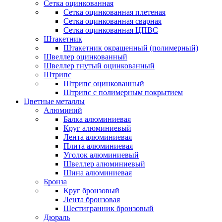
Сетка оцинкованная
Сетка оцинкованная плетеная
Сетка оцинкованная сварная
Сетка оцинкованная ЦПВС
Штакетник
Штакетник окрашенный (полимерный)
Швеллер оцинкованный
Швеллер гнутый оцинкованный
Штрипс
Штрипс оцинкованный
Штрипс с полимерным покрытием
Цветные металлы
Алюминий
Балка алюминиевая
Круг алюминиевый
Лента алюминиевая
Плита алюминиевая
Уголок алюминиевый
Швеллер алюминиевый
Шина алюминиевая
Бронза
Круг бронзовый
Лента бронзовая
Шестигранник бронзовый
Дюраль