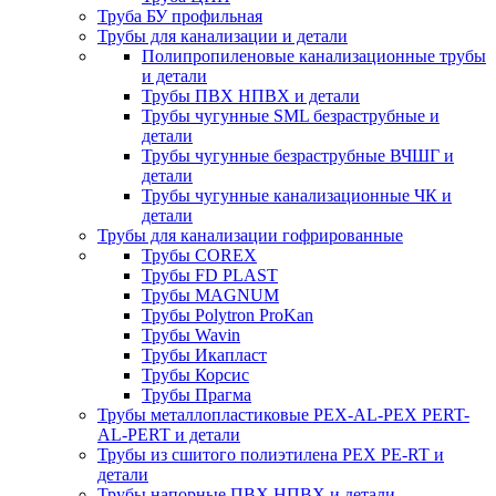
Труба БУ профильная
Трубы для канализации и детали
Полипропиленовые канализационные трубы
и детали
Трубы ПВХ НПВХ и детали
Трубы чугунные SML безраструбные и
детали
Трубы чугунные безраструбные ВЧШГ и
детали
Трубы чугунные канализационные ЧК и
детали
Трубы для канализации гофрированные
Трубы COREX
Трубы FD PLAST
Трубы MAGNUM
Трубы Polytron ProKan
Трубы Wavin
Трубы Икапласт
Трубы Корсис
Трубы Прагма
Трубы металлопластиковые PEX-AL-PEX PERT-
AL-PERT и детали
Трубы из сшитого полиэтилена PEX PE-RT и
детали
Трубы напорные ПВХ НПВХ и детали