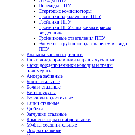
Отводы ППУ
Переходы ППУ
Стартовые компенсаторы
Тройники параллельные ППУ
Тройники ППУ
Тройники ППУ с шаровым краном
воздушника
Тройниковые ответвления ППУ
Элементы трубопровода с кабелем вывода
ППУ
Клапаны канализационные
Люки дождеприемники и трапы чугунные
Люки дождеприемники колодцы и трапы
полимерные
Анкера забивные
Болты стальные
Бочата стальные
Винт-шурупы
Воронки водосточные
Гайки стальные
Дюбели
Заглушки стальные
Компенсаторы и вибровставки
Муфты соединительные
Опоры стальные