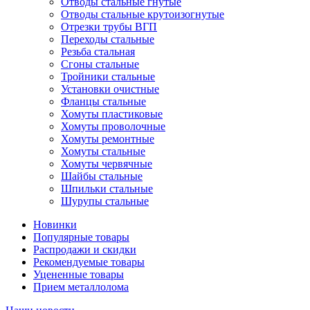
Отводы стальные гнутые
Отводы стальные крутоизогнутые
Отрезки трубы ВГП
Переходы стальные
Резьба стальная
Сгоны стальные
Тройники стальные
Установки очистные
Фланцы стальные
Хомуты пластиковые
Хомуты проволочные
Хомуты ремонтные
Хомуты стальные
Хомуты червячные
Шайбы стальные
Шпильки стальные
Шурупы стальные
Новинки
Популярные товары
Распродажи и скидки
Рекомендуемые товары
Уцененные товары
Прием металлолома