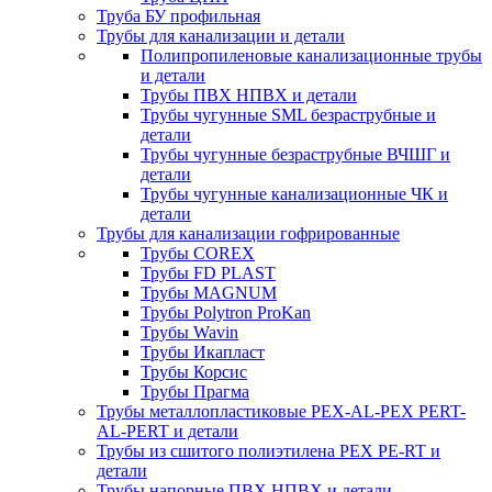
Труба БУ профильная
Трубы для канализации и детали
Полипропиленовые канализационные трубы
и детали
Трубы ПВХ НПВХ и детали
Трубы чугунные SML безраструбные и
детали
Трубы чугунные безраструбные ВЧШГ и
детали
Трубы чугунные канализационные ЧК и
детали
Трубы для канализации гофрированные
Трубы COREX
Трубы FD PLAST
Трубы MAGNUM
Трубы Polytron ProKan
Трубы Wavin
Трубы Икапласт
Трубы Корсис
Трубы Прагма
Трубы металлопластиковые PEX-AL-PEX PERT-
AL-PERT и детали
Трубы из сшитого полиэтилена PEX PE-RT и
детали
Трубы напорные ПВХ НПВХ и детали