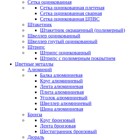
Сетка оцинкованная
Сетка оцинкованная плетеная
Сетка оцинкованная сварная
Сетка оцинкованная ЦПВС
Штакетник
Штакетник окрашенный (полимерный)
Швеллер оцинкованный
Швеллер гнутый оцинкованный
Штрипс
Штрипс оцинкованный
Штрипс с полимерным покрытием
Цветные металлы
Алюминий
Балка алюминиевая
Круг алюминиевый
Лента алюминиевая
Плита алюминиевая
Уголок алюминиевый
Швеллер алюминиевый
Шина алюминиевая
Бронза
Круг бронзовый
Лента бронзовая
Шестигранник бронзовый
Дюраль