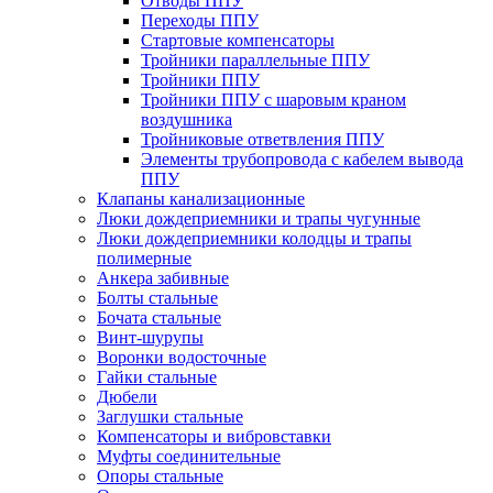
Отводы ППУ
Переходы ППУ
Стартовые компенсаторы
Тройники параллельные ППУ
Тройники ППУ
Тройники ППУ с шаровым краном
воздушника
Тройниковые ответвления ППУ
Элементы трубопровода с кабелем вывода
ППУ
Клапаны канализационные
Люки дождеприемники и трапы чугунные
Люки дождеприемники колодцы и трапы
полимерные
Анкера забивные
Болты стальные
Бочата стальные
Винт-шурупы
Воронки водосточные
Гайки стальные
Дюбели
Заглушки стальные
Компенсаторы и вибровставки
Муфты соединительные
Опоры стальные