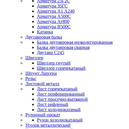
Арматура 25Г2С
Арматура 35ГС
Арматура А1 А240
Арматура А500С
Арматура Ат800
Арматура В500С
Катанка
Двутавровая балка
Балка двутавровая низколегированная
Балка двутавровая сварная
Двутавр С245
Швеллер
Швеллер гнутый
Швеллер горячекатаный
Шпунт Ларсена
Рельс
Листовой металл
Лист горячекатаный
Лист перфорированный
Лист просечно-вытяжной
Лист рифленый
Лист холоднокатаный
Рулонный прокат
Рулон холоднокатаный
Уголок металлический