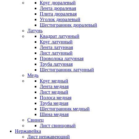
Круг дюралевый
Лента дюралевая
Плита дюралевая
Уголок дюралевый
Шестигранник дюралевый
Латунь
Квадрат латунный
Круг латунный
Лента латунная
Лист латунный
Проволока латунная
Труба латунная
Шестигранник латунный
Медь
Круг медный
Лента медная
Лист медный
Полоса медная
Труба медная
Шестигранник медный
Шина медная
Свинец
Лист свинцовый
Нержавейка
Лист нержавеющий