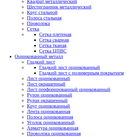
Квадрат металлический
Шестигранник металлический
Круг стальной
Полоса стальная
Проволока
Сетка
Сетка плетеная
Сетка сварная
Сетка тканая
Сетка ЦПВС
Оцинкованный металл
Гладкий лист
Гладкий лист оцинкованный
Гладкий лист с полимерным покрытием
Лист оцинкованный
Лист окрашенный
Лист перфорированный оцинкованный
Рулон оцинкованный
Рулон окрашенный
Круг оцинкованный
Лента оцинкованная
Полоса оцинкованная
Уголок оцинкованный
Арматура оцинкованная
Проволока оцинкованная