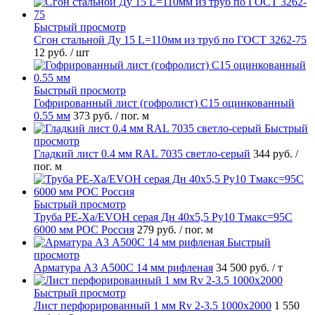
Быстрый просмотр
Сгон стальной Ду 15 L=110мм из труб по ГОСТ 3262-75
12 руб.
/ шт
Быстрый просмотр
Гофрированный лист (гофролист) С15 оцинкованный
0.55 мм
373 руб.
/ пог. м
Быстрый
просмотр
Гладкий лист 0.4 мм RAL 7035 светло-серый
344 руб.
/
пог. м
Быстрый просмотр
Труба PE-Xa/EVOH серая Дн 40х5,5 Ру10 Тмакс=95C
6000 мм РОС Россия
279 руб.
/ пог. м
Быстрый
просмотр
Арматура А3 А500С 14 мм рифленая
34 500 руб.
/ т
Быстрый просмотр
Лист перфорированный 1 мм Rv 2-3.5 1000х2000
1 550