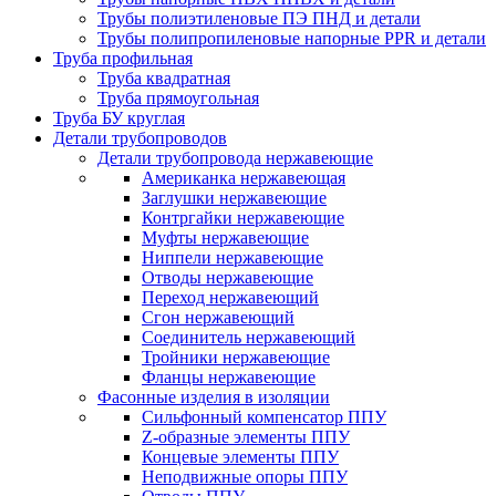
Трубы полиэтиленовые ПЭ ПНД и детали
Трубы полипропиленовые напорные PPR и детали
Труба профильная
Труба квадратная
Труба прямоугольная
Труба БУ круглая
Детали трубопроводов
Детали трубопровода нержавеющие
Американка нержавеющая
Заглушки нержавеющие
Контргайки нержавеющие
Муфты нержавеющие
Ниппели нержавеющие
Отводы нержавеющие
Переход нержавеющий
Сгон нержавеющий
Соединитель нержавеющий
Тройники нержавеющие
Фланцы нержавеющие
Фасонные изделия в изоляции
Cильфонный компенсатор ППУ
Z-образные элементы ППУ
Концевые элементы ППУ
Неподвижные опоры ППУ