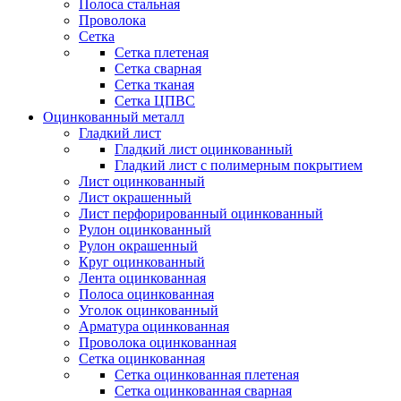
Полоса стальная
Проволока
Сетка
Сетка плетеная
Сетка сварная
Сетка тканая
Сетка ЦПВС
Оцинкованный металл
Гладкий лист
Гладкий лист оцинкованный
Гладкий лист с полимерным покрытием
Лист оцинкованный
Лист окрашенный
Лист перфорированный оцинкованный
Рулон оцинкованный
Рулон окрашенный
Круг оцинкованный
Лента оцинкованная
Полоса оцинкованная
Уголок оцинкованный
Арматура оцинкованная
Проволока оцинкованная
Сетка оцинкованная
Сетка оцинкованная плетеная
Сетка оцинкованная сварная