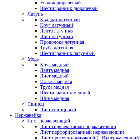
Уголок дюралевый
Шестигранник дюралевый
Латунь
Квадрат латунный
Круг латунный
Лента латунная
Лист латунный
Проволока латунная
Труба латунная
Шестигранник латунный
Медь
Круг медный
Лента медная
Лист медный
Полоса медная
Труба медная
Шестигранник медный
Шина медная
Свинец
Лист свинцовый
Нержавейка
Лист нержавеющий
Лист горячекатаный нержавеющий
Лист перфорированный нержавеющий
Лист просечно-вытяжной (ПВ) нержавеющий