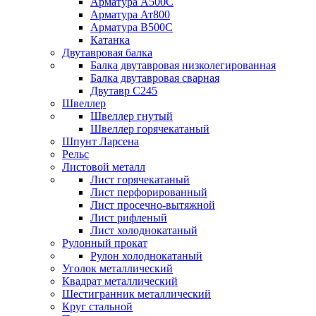
Арматура А500С
Арматура Ат800
Арматура В500С
Катанка
Двутавровая балка
Балка двутавровая низколегированная
Балка двутавровая сварная
Двутавр С245
Швеллер
Швеллер гнутый
Швеллер горячекатаный
Шпунт Ларсена
Рельс
Листовой металл
Лист горячекатаный
Лист перфорированный
Лист просечно-вытяжной
Лист рифленый
Лист холоднокатаный
Рулонный прокат
Рулон холоднокатаный
Уголок металлический
Квадрат металлический
Шестигранник металлический
Круг стальной