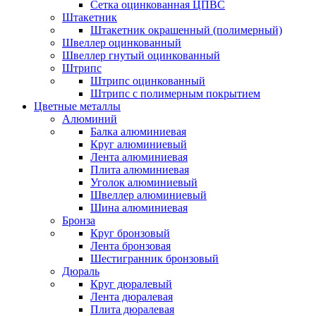
Сетка оцинкованная ЦПВС
Штакетник
Штакетник окрашенный (полимерный)
Швеллер оцинкованный
Швеллер гнутый оцинкованный
Штрипс
Штрипс оцинкованный
Штрипс с полимерным покрытием
Цветные металлы
Алюминий
Балка алюминиевая
Круг алюминиевый
Лента алюминиевая
Плита алюминиевая
Уголок алюминиевый
Швеллер алюминиевый
Шина алюминиевая
Бронза
Круг бронзовый
Лента бронзовая
Шестигранник бронзовый
Дюраль
Круг дюралевый
Лента дюралевая
Плита дюралевая