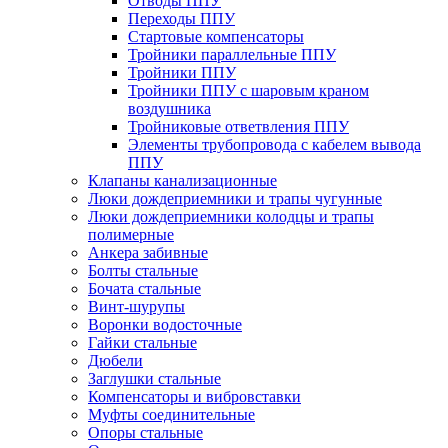
Отводы ППУ
Переходы ППУ
Стартовые компенсаторы
Тройники параллельные ППУ
Тройники ППУ
Тройники ППУ с шаровым краном
воздушника
Тройниковые ответвления ППУ
Элементы трубопровода с кабелем вывода
ППУ
Клапаны канализационные
Люки дождеприемники и трапы чугунные
Люки дождеприемники колодцы и трапы
полимерные
Анкера забивные
Болты стальные
Бочата стальные
Винт-шурупы
Воронки водосточные
Гайки стальные
Дюбели
Заглушки стальные
Компенсаторы и вибровставки
Муфты соединительные
Опоры стальные