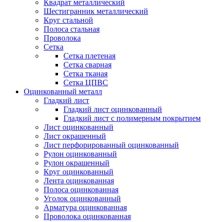
Квадрат металлический
Шестигранник металлический
Круг стальной
Полоса стальная
Проволока
Сетка
Сетка плетеная
Сетка сварная
Сетка тканая
Сетка ЦПВС
Оцинкованный металл
Гладкий лист
Гладкий лист оцинкованный
Гладкий лист с полимерным покрытием
Лист оцинкованный
Лист окрашенный
Лист перфорированный оцинкованный
Рулон оцинкованный
Рулон окрашенный
Круг оцинкованный
Лента оцинкованная
Полоса оцинкованная
Уголок оцинкованный
Арматура оцинкованная
Проволока оцинкованная