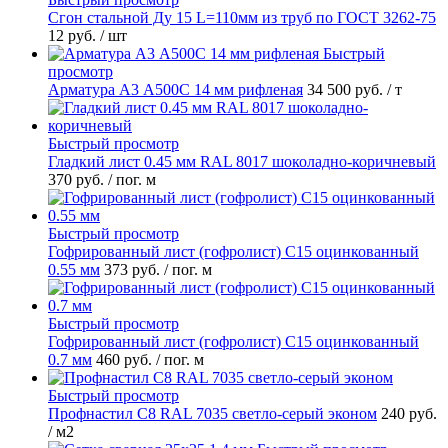
Сгон стальной Ду 15 L=110мм из труб по ГОСТ 3262-75
12 руб.
/ шт
Быстрый
просмотр
Арматура А3 А500С 14 мм рифленая
34 500 руб.
/ т
Быстрый просмотр
Гладкий лист 0.45 мм RAL 8017 шоколадно-коричневый
370 руб.
/ пог. м
Быстрый просмотр
Гофрированный лист (гофролист) С15 оцинкованный
0.55 мм
373 руб.
/ пог. м
Быстрый просмотр
Гофрированный лист (гофролист) С15 оцинкованный
0.7 мм
460 руб.
/ пог. м
Быстрый просмотр
Профнастил С8 RAL 7035 светло-серый эконом
240 руб.
/ м2