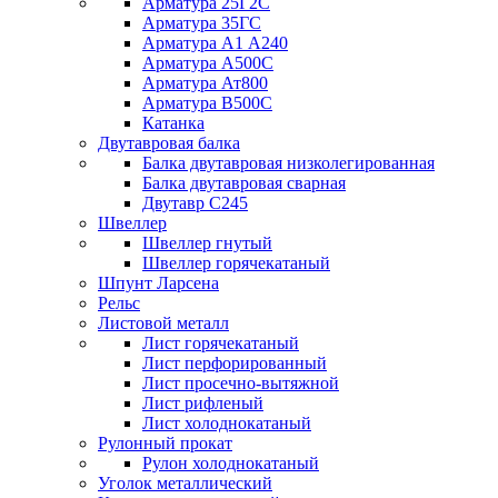
Арматура 25Г2С
Арматура 35ГС
Арматура А1 А240
Арматура А500С
Арматура Ат800
Арматура В500С
Катанка
Двутавровая балка
Балка двутавровая низколегированная
Балка двутавровая сварная
Двутавр С245
Швеллер
Швеллер гнутый
Швеллер горячекатаный
Шпунт Ларсена
Рельс
Листовой металл
Лист горячекатаный
Лист перфорированный
Лист просечно-вытяжной
Лист рифленый
Лист холоднокатаный
Рулонный прокат
Рулон холоднокатаный
Уголок металлический