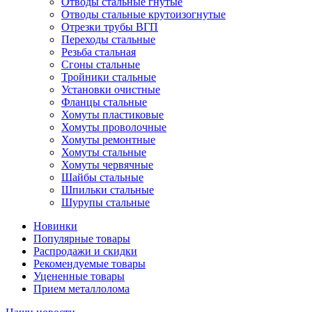
Отводы стальные гнутые
Отводы стальные крутоизогнутые
Отрезки трубы ВГП
Переходы стальные
Резьба стальная
Сгоны стальные
Тройники стальные
Установки очистные
Фланцы стальные
Хомуты пластиковые
Хомуты проволочные
Хомуты ремонтные
Хомуты стальные
Хомуты червячные
Шайбы стальные
Шпильки стальные
Шурупы стальные
Новинки
Популярные товары
Распродажи и скидки
Рекомендуемые товары
Уцененные товары
Прием металлолома