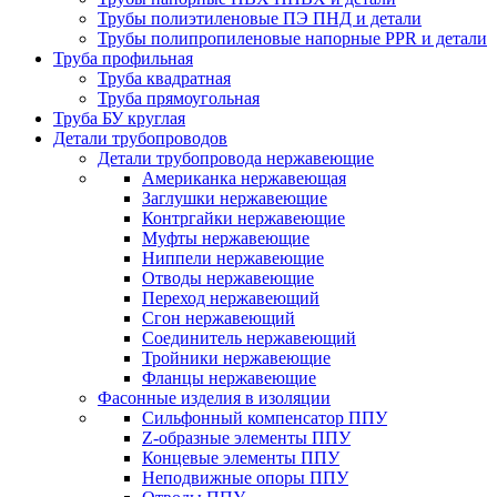
Трубы полиэтиленовые ПЭ ПНД и детали
Трубы полипропиленовые напорные PPR и детали
Труба профильная
Труба квадратная
Труба прямоугольная
Труба БУ круглая
Детали трубопроводов
Детали трубопровода нержавеющие
Американка нержавеющая
Заглушки нержавеющие
Контргайки нержавеющие
Муфты нержавеющие
Ниппели нержавеющие
Отводы нержавеющие
Переход нержавеющий
Сгон нержавеющий
Соединитель нержавеющий
Тройники нержавеющие
Фланцы нержавеющие
Фасонные изделия в изоляции
Cильфонный компенсатор ППУ
Z-образные элементы ППУ
Концевые элементы ППУ
Неподвижные опоры ППУ