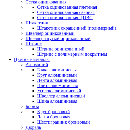
Сетка оцинкованная
Сетка оцинкованная плетеная
Сетка оцинкованная сварная
Сетка оцинкованная ЦПВС
Штакетник
Штакетник окрашенный (полимерный)
Швеллер оцинкованный
Швеллер гнутый оцинкованный
Штрипс
Штрипс оцинкованный
Штрипс с полимерным покрытием
Цветные металлы
Алюминий
Балка алюминиевая
Круг алюминиевый
Лента алюминиевая
Плита алюминиевая
Уголок алюминиевый
Швеллер алюминиевый
Шина алюминиевая
Бронза
Круг бронзовый
Лента бронзовая
Шестигранник бронзовый
Дюраль