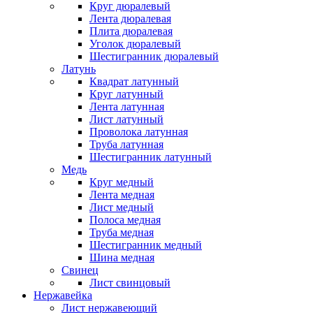
Круг дюралевый
Лента дюралевая
Плита дюралевая
Уголок дюралевый
Шестигранник дюралевый
Латунь
Квадрат латунный
Круг латунный
Лента латунная
Лист латунный
Проволока латунная
Труба латунная
Шестигранник латунный
Медь
Круг медный
Лента медная
Лист медный
Полоса медная
Труба медная
Шестигранник медный
Шина медная
Свинец
Лист свинцовый
Нержавейка
Лист нержавеющий