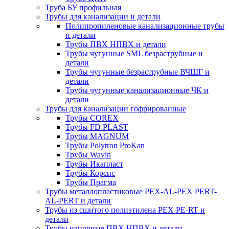
Труба БУ профильная
Трубы для канализации и детали
Полипропиленовые канализационные трубы
и детали
Трубы ПВХ НПВХ и детали
Трубы чугунные SML безраструбные и
детали
Трубы чугунные безраструбные ВЧШГ и
детали
Трубы чугунные канализационные ЧК и
детали
Трубы для канализации гофрированные
Трубы COREX
Трубы FD PLAST
Трубы MAGNUM
Трубы Polytron ProKan
Трубы Wavin
Трубы Икапласт
Трубы Корсис
Трубы Прагма
Трубы металлопластиковые PEX-AL-PEX PERT-
AL-PERT и детали
Трубы из сшитого полиэтилена PEX PE-RT и
детали
Трубы напорные ПВХ НПВХ и детали